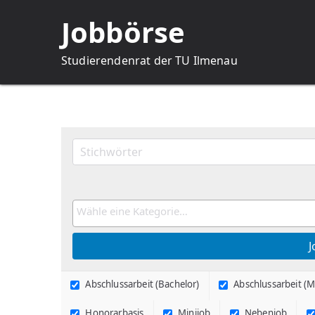
Zum
Jobbörse
Inhalt
springen
Studierendenrat der TU Ilmenau
Abschlussarbeit (Bachelor)
Abschlussarbeit (M
Honorarbasis
Minijob
Nebenjob